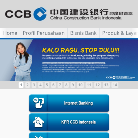
Home
Profil Perusahaan
Bisnis Bank
Produk & Laya
1
2
3
4
5
6
7
8
9
10
11
12
13
14